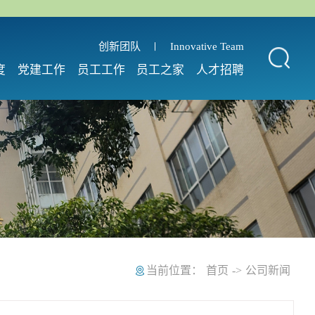
创新团队
Innovative Team
度
党建工作
员工工作
员工之家
人才招聘
当前位置：
首页
->
公司新闻