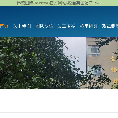
伟德国际(bevictor)官方网站-源自英国始于1946
首页
关于我们
团队队伍
员工培养
科学研究
规章制