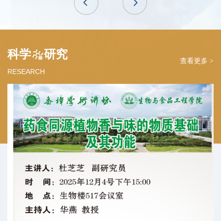
科学
研究
查看更多 >
RESEARCH