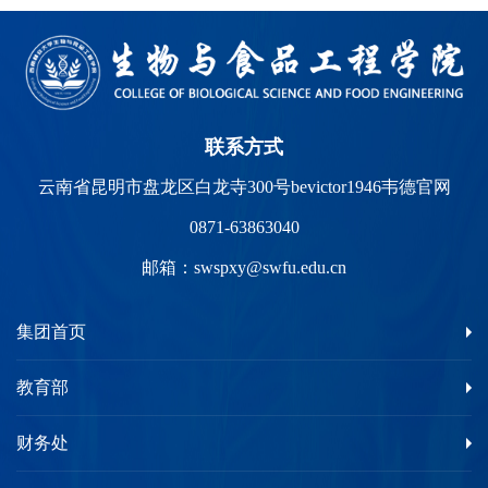
联系方式
云南省昆明市盘龙区白龙寺300号bevictor1946韦德官网
0871-63863040
邮箱：
swspxy@swfu.edu.cn
集团首页
教育部
财务处