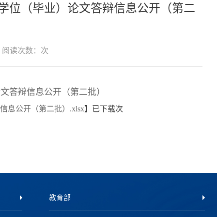
究生学位（毕业）论文答辩信息公开（第二
阅读次数：
次
）论文答辩信息公开（第二批）
息公开（第二批）.xlsx
】已下载
次
教育部