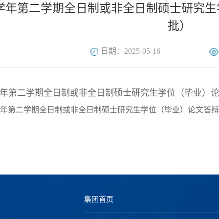
2025学年第二学期全日制或非全日制硕士研
批）
日期：2025-05-16
2025学年第二学期全日制或非全日制硕士研究生学位（毕业
025学年第二学期全日制或非全日制硕士研究生学位（毕业）论文答辩信
集团首页