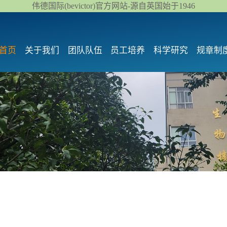
伟德国际(bevictor)官方网站-源自英国始于1946
首页
关于我们
团队队伍
员工培养
科学研究
规章制