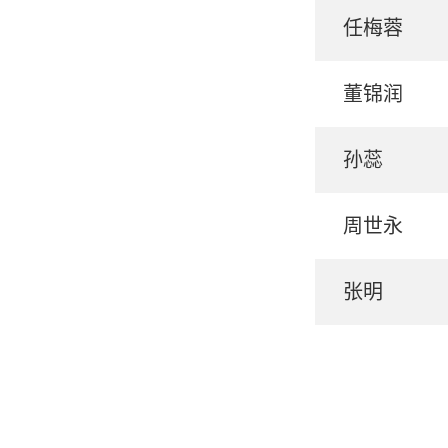
任梅蓉
董锦润
孙蕊
周世永
张明