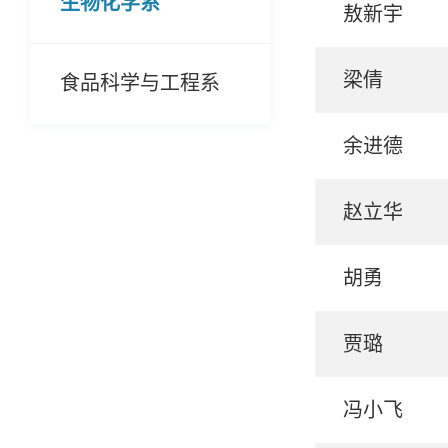
生物化学系
敖新宇
梁倩
食品科学与工程系
余进德
赵立华
胡勇
贾璐
冯小飞