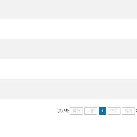
共15条
首页
上页
1
下页
尾页