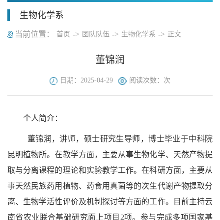
生物化学系
当前位置：
->
->
->
首页
团队队伍
生物化学系
正文
董锦润
日期：2025-04-29
阅读次数：
次
个人简介：
董锦润，讲师，硕士研究生导师，博士毕业于中科院
昆明植物所。在教学方面，主要从事生物化学、天然产物提
取与分离课程的理论和实验教学工作。在科研方面，主要从
事天然民族药用植物、药食用真菌等的次生代谢产物提取分
离、生物学活性评价及机制探讨等方面的工作。目前主持云
南省农业联合基础研究面上项目2项。参与完成多项国家基