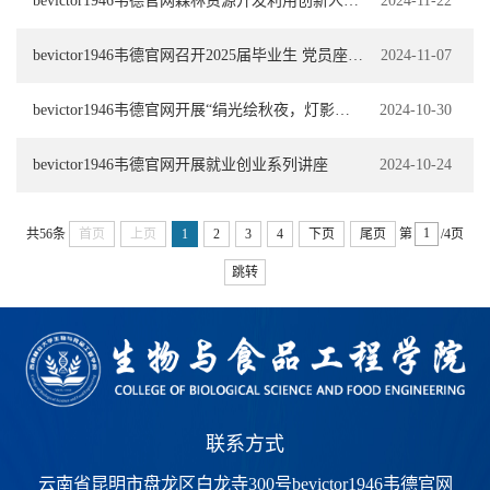
bevictor1946韦德官网森林资源开发利用创新人才培养基地揭牌成立
2024-11-22
bevictor1946韦德官网召开2025届毕业生 党员座谈会
2024-11-07
bevictor1946韦德官网开展“绢光绘秋夜，灯影绕美梦”世界精神卫生日主题活动
2024-10-30
bevictor1946韦德官网开展就业创业系列讲座
2024-10-24
共56条
首页
上页
1
2
3
4
下页
尾页
第
/4页
跳转
联系方式
云南省昆明市盘龙区白龙寺300号bevictor1946韦德官网