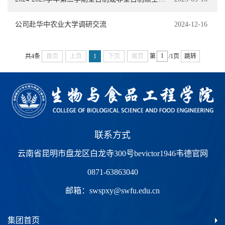
公司赴华中农业大学调研交流
2024-12-16
共4条
首页
上页
1
下页
尾页
第
/1页
跳转
联系方式
云南省昆明市盘龙区白龙寺300号bevictor1946韦德官网
0871-63863040
邮箱：
swspxy@swfu.edu.cn
集团首页