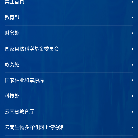
集团首页
教育部
财务处
国家自然科学基金委员会
教务处
国家林业和草原局
科技处
云南省教育厅
云南生物多样性网上博物馆