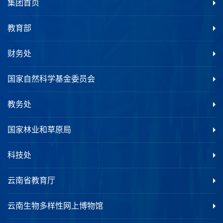
集团首页
教育部
财务处
国家自然科学基金委员会
教务处
国家林业和草原局
科技处
云南省教育厅
云南生物多样性网上博物馆