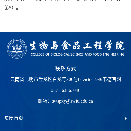
第5）。
联系方式
云南省昆明市盘龙区白龙寺300号bevictor1946韦德官网
0871-63863040
邮箱：
swspxy@swfu.edu.cn
集团首页