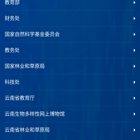
教育部
财务处
国家自然科学基金委员会
教务处
国家林业和草原局
科技处
云南省教育厅
云南生物多样性网上博物馆
云南省林业和草原局