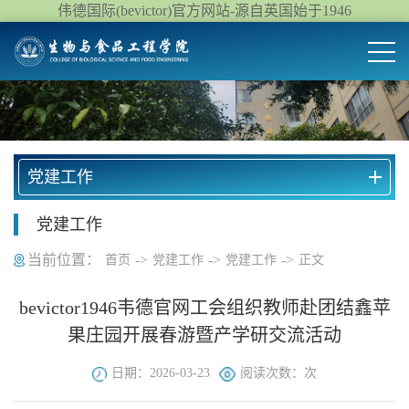
伟德国际(bevictor)官方网站-源自英国始于1946
党建工作
党建工作
当前位置：
->
->
->
首页
党建工作
党建工作
正文
bevictor1946韦德官网工会组织教师赴团结鑫苹
果庄园开展春游暨产学研交流活动
日期：2026-03-23
阅读次数：
次