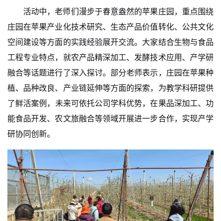
活动中，
老师
们漫步于春意盎然的苹果庄园，重点围绕
庄园在苹果产业化技术研究、生态产品价值转化、公共文化
空间建设等方面的实践经验展开交流。大家结合生物与食品
工程专业特点，就农产品精深加工、发酵技术应用、产学研
融合等话题进行了深入探讨。
部分老师
表示，庄园在苹果种
植、品种改良、产业链延伸等方面的探索，为教学科研提供
了鲜活案例
，
未来可依托公司学科优势，在果品深加工、功
能食品开发、农文旅融合等领域开展进一步合作，实现产学
研协同创新。