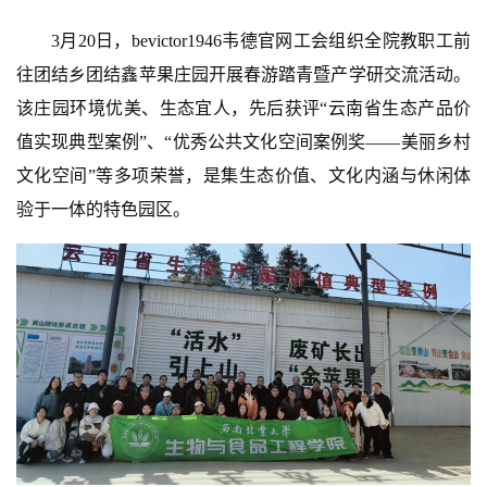
3
月
20
日，bevictor1946韦德官网工会组织
全院教职工
前
往团结乡团结鑫苹果庄园开展春游踏青暨产学研交流活动。
该庄园环境优美、生态宜人，先后获评
“云南省生态产品价
值实现典型案例”
、
“优秀公共文化空间案例奖——美丽乡村
文化空间”等多项荣誉，是集生态价值、文化内涵与休闲体
验于一体的特色园区。