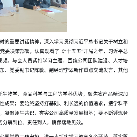
时的重要讲话精神，深入学习贯彻习近平总书记关于树立和
司党委决策部署，认真
观看了《
“十五五”开局之年，习近平总
视频。与会人员
紧扣学习主题，围绕
公司
团队建设、人才培
东
、
党委副
书记
陈敏、
副经理李翠新作
重点
交流发言
，其他
托生物
学
、食品科学与工程等学科优势，聚焦农产品精深加
性成果；要始终坚持打基础、利长远的价值追求，把学科平
，凝聚师生共识，夯实公司高质量发展根基；要不断锤炼务
务分解到位、责任到人，确保落地见效。
公司党委工作安排，进一步抓实学习教育各个环节、
落实
落