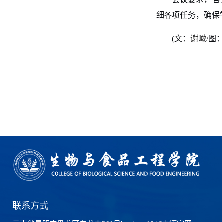
细各项任务，确保
(
文：
谢瞰
/
图
联系方式