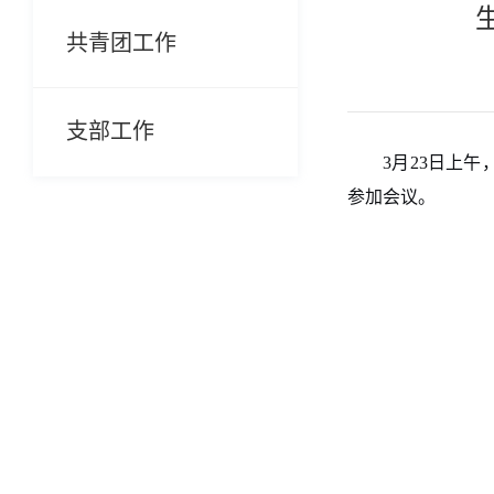
共青团工作
支部工作
3
月
23
日上午
参加
会议
。