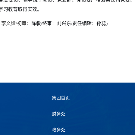
学习教育取得实效。
：
李文娅
/初审：
陈敏
/
终审：刘兴东
/
责任编辑：孙蕊
)
集团首页
财务处
教务处