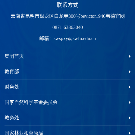
联系方式
云南省昆明市盘龙区白龙寺300号bevictor1946韦德官网
0871-63863040
邮箱：
swspxy@swfu.edu.cn
集团首页
教育部
财务处
国家自然科学基金委员会
教务处
国家林业和草原局