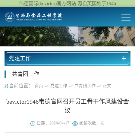
伟德国际(bevictor)官方网站-源自英国始于1946
党建工作
共青团工作
当前位置：
->
->
->
首页
党建工作
共青团工作
正文
bevictor1946韦德官网召开员工骨干作风建设会
议
日期：2024-04-17
阅读次数：
次