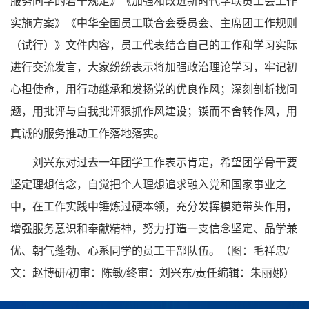
服务同学的若干规定》《加强和改进新时代学联员工会工作
实施方案》《中华全国员工联合会委员会、主席团工作规则
（试行）》文件内容，员工代表结合自己的工作和学习实际
进行交流发言，大家纷纷表示将加强政治理论学习，牢记初
心担使命，用行动继承和发扬党的优良作风；深刻剖析找问
题，用批评与自我批评狠抓作风建设；锲而不舍转作风，用
真诚的服务推动工作落地落实。
刘兴东对过去一年团学工作表示肯定，希望团学骨干要
坚定理想信念，自觉把个人理想追求融入党和国家事业之
中，在工作实践中锤炼过硬本领，充分发挥模范带头作用，
增强服务意识和奉献精神，努力打造一支信念坚定、品学兼
优、朝气蓬勃、心系同学的员工干部队伍。（图：毛祥忠/
文：赵博研/初审：陈敏/终审：刘兴东/责任编辑：朱丽娜）