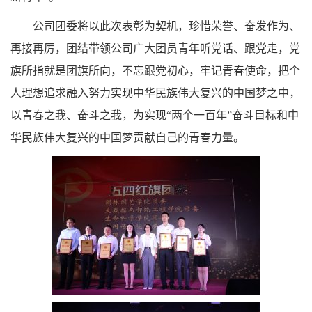
公司团委将以此次表彰为契机，珍惜荣誉、奋发作为、
再接再厉，团结带领公司广大团员青年听党话、跟党走，党
旗所指就是团旗所向，不忘跟党初心，牢记青春使命，把个
人理想追求融入努力实现中华民族伟大复兴的中国梦之中，
以青春之我、奋斗之我，为实现“两个一百年”奋斗目标和中
华民族伟大复兴的中国梦贡献自己的青春力量。