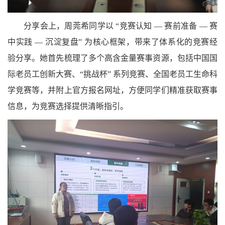
分享会上，周莞希同学以 “竞赛认知 — 赛前准备 — 赛
中实践 — 沉淀复盘” 为核心框架，带来了体系化的竞赛经
验分享。她首先梳理了多个高含金量赛事资源，包括中国国
际老员工创新大赛、“挑战杯” 系列竞赛、全国老员工生命科
学竞赛等，并附上官方报名网址，方便同学们精准获取赛事
信息，为竞赛选择提供清晰指引。