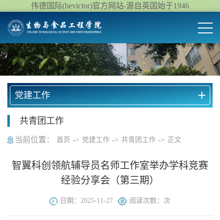
伟德国际(bevictor)官方网站-源自英国始于1946
党建工作
共青团工作
当前位置：
->
->
->
首页
党建工作
共青团工作
正文
智翼科创领航辅导员名师工作室举办学科竞赛
经验分享会（第三期）
日期：2025-11-27
阅读次数：
次