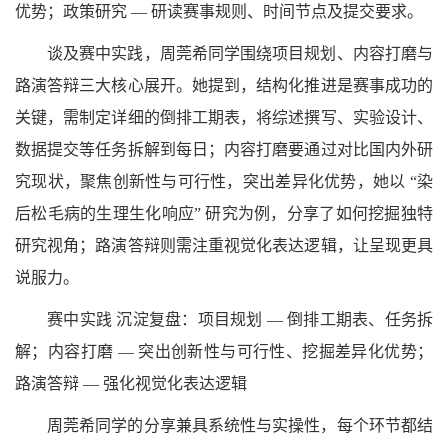
优势；政策研究 — 研读赛事规则、时间节点及提交要求。
谈及赛中实践，周莞希同学围绕项目规划、内容打磨与
路演答辩三大核心展开。她提到，结构化推进是赛事成功的
关键，需制定详细的倒排工期表，将综述撰写、实验设计、
数据提交等任务拆解到每日；内容打磨要通过对比国内外研
究现状，聚焦创新性与可行性，突出差异化优势，她以 “染
后松毛病的生理生化响应” 研究为例，分享了如何挖掘独特
研究视角；路演答辩则需注重视觉化表达逻辑，让呈现更具
说服力。
赛中实践 沉淀复盘：项目规划 — 倒排工期表、任务拆
解；内容打磨 — 突出创新性与可行性、挖掘差异化优势；
路演答辩 — 强化视觉化表达逻辑
周莞希同学的分享兼具系统性与实操性，每个环节都结