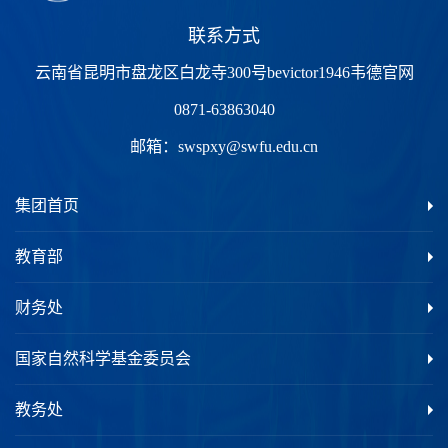
联系方式
云南省昆明市盘龙区白龙寺300号bevictor1946韦德官网
0871-63863040
邮箱：
swspxy@swfu.edu.cn
集团首页
教育部
财务处
国家自然科学基金委员会
教务处