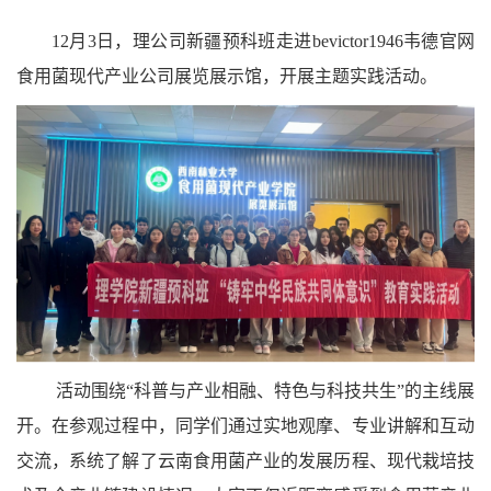
12月3日，理公司新疆预科班走进bevictor1946韦德官网
食用菌现代产业公司展览展示馆，开展主题实践活动。
活动围绕“科普与产业相融、特色与科技共生”的主线展
开。在参观过程中，同学们通过实地观摩、专业讲解和互动
交流，系统了解了云南食用菌产业的发展历程、现代栽培技