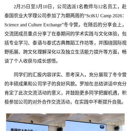
2
月
25
日至
3
月
10
日，公司选派
1
名教师与
12
名员工，赴
泰国农业大学理公司参加了为期两周的
“SciKU Camp 2026
：
Science and Culture Exchange”
冬令营。在随后的分享会上，
交流团成员重点分享了在泰期间的学术实践与文化体验，包
括专业学习、泰语与泰式古典舞蹈工作坊等，并围绕国际视
野拓展、跨文化理解深化以及独立生活能力提升等方面，畅
谈了个人收获与成长感悟。
同学们的汇报内容详实、思考深入，充分展现了冬令营
的丰硕成果和公司学子的良好风貌。罗旭在总结讲话中充分
肯定了此次交流活动的意义，并鼓励更多同学把握机遇，积
极参加公司的对外合作交流活动，在实践中不断提升自我。