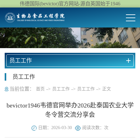
伟德国际(bevictor)官方网站-源自英国始于1946
员工工作
员工工作
当前位置：
->
->
->
首页
员工工作
员工工作
正文
bevictor1946韦德官网举办2026赴泰国农业大学
冬令营交流分享会
日期：2026-03-30
阅读次数：
次