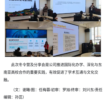
此次冬令营及分享会是公司推进国际化办学、深化与东
南亚高校合作的重要实践，有效促进了学术互通与文化交
融。
（文：谢瞰
/
图：任梅蓉
/
初审：罗旭
/
终审：刘兴东
/
责任
编辑：孙蕊
）