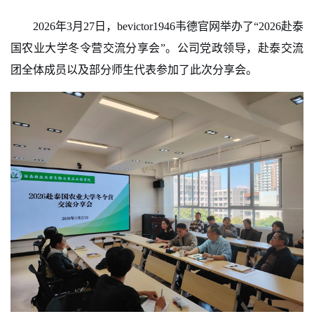
2026
年
3
月
27
日，bevictor1946韦德官网举办了
“2026
赴泰
国农业大学冬令营交流分享会
”
。公司党政领导，赴泰交流
团全体成员以及部分师生代表参加了此次分享会。