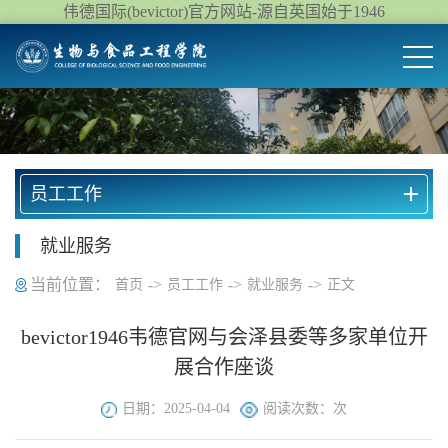
伟德国际(bevictor)官方网站-源自英国始于1946
员工工作
就业服务
当前位置：
->
->
->
首页
员工工作
就业服务
正文
bevictor1946韦德官网与会泽县委等多家单位开
展合作座谈
日期：2025-04-04
阅读次数：
次