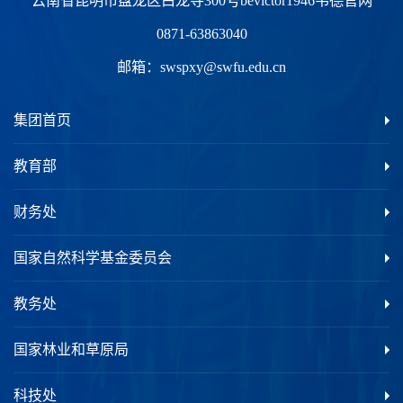
云南省昆明市盘龙区白龙寺300号bevictor1946韦德官网
0871-63863040
邮箱：
swspxy@swfu.edu.cn
集团首页
教育部
财务处
国家自然科学基金委员会
教务处
国家林业和草原局
科技处