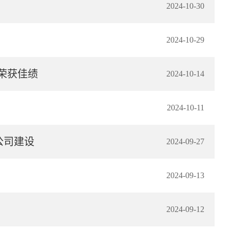
2024-10-30
2024-10-29
中荣获佳绩
2024-10-14
2024-10-11
公司建设
2024-09-27
2024-09-13
2024-09-12