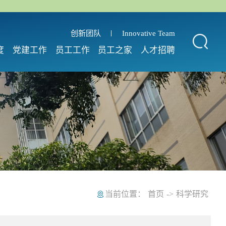
创新团队
Innovative Team
度
党建工作
员工工作
员工之家
人才招聘
当前位置：
首页
->
科学研究