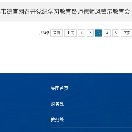
or1946韦德官网召开党纪学习教育暨师德师风警示教育会
共74条
首页
上页
1
2
3
4
5
下页
集团首页
财务处
教务处